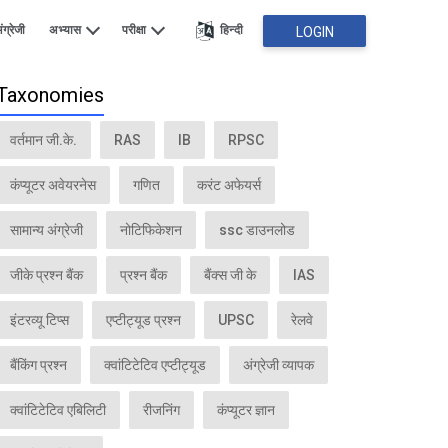
ंग्रेजी
अभ्यास
परीक्षा
हिन्दी
LOGIN
Taxonomies
वर्तमान जी.के.
RAS
IB
RPSC
कंप्यूटर अवेयरनेस
गणित
करंट अफेयर्स
सामान्य अंग्रेजी
नोटिफिकेशन
ssc डाउनलोड
जीके प्रश्न बैंक
प्रश्न बैंक
बैंक्स जी के
IAS
इंटरव्यू टिप्स
एप्टीट्यूड प्रश्न
UPSC
रेलवे
बैंकिंग प्रश्न
क्वांटिटेटिव एप्टीट्यूड
अंग्रेजी व्यापक
क्वांटिटेटिव एबिलिटी
रीजनिंग
कंप्यूटर ज्ञान