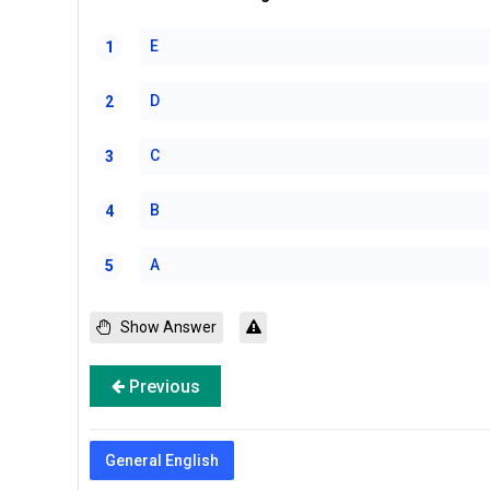
E
1
D
2
C
3
B
4
A
5
Show Answer
Previous
General English