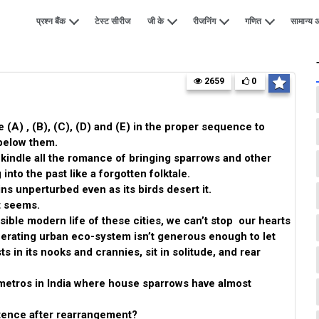
प्रश्न बैंक
टेस्ट सीरीज
जी के
रीजनिंग
गणित
सामान्य अ
2659
0
 (A) , (B), (C), (D) and (E) in the proper sequence to
below them.
rekindle all the romance of bringing sparrows and other
into the past like a forgotten folktale.
ns unperturbed even as its birds desert it.
it seems.
ible modern life of these cities, we can’t stop our hearts
nerating urban eco-system isn’t generous enough to let
ts in its nooks and crannies, sit in solitude, and rear
 metros in India where house sparrows have almost
tence after rearrangement?