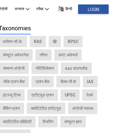
ंग्रेजी
अभ्यास
परीक्षा
हिन्दी
LOGIN
Taxonomies
वर्तमान जी.के.
RAS
IB
RPSC
कंप्यूटर अवेयरनेस
गणित
करंट अफेयर्स
सामान्य अंग्रेजी
नोटिफिकेशन
ssc डाउनलोड
जीके प्रश्न बैंक
प्रश्न बैंक
बैंक्स जी के
IAS
इंटरव्यू टिप्स
एप्टीट्यूड प्रश्न
UPSC
रेलवे
बैंकिंग प्रश्न
क्वांटिटेटिव एप्टीट्यूड
अंग्रेजी व्यापक
क्वांटिटेटिव एबिलिटी
रीजनिंग
कंप्यूटर ज्ञान