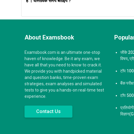
है । वास्तविक समय बताइये ?
About Examsbook
Popular
Examsbook.com is an ultimate one-stop
जीके 2023
haven of knowledge. Be it any exam, we
विषय, प्र
have all that you need to know to crack it.
टॉप 100 ज
We provide you with handpicked material
and question banks, time-proven exam
बैंक परीक
strategies, exam analyses and simulated
tests to give you a hands-on real-time test
टॉप 500 स
experience.
प्रतियोगी
Contact Us
विज्ञान(