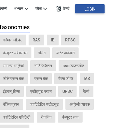
ंग्रेजी
अभ्यास
परीक्षा
हिन्दी
LOGIN
Taxonomies
वर्तमान जी.के.
RAS
IB
RPSC
कंप्यूटर अवेयरनेस
गणित
करंट अफेयर्स
सामान्य अंग्रेजी
नोटिफिकेशन
ssc डाउनलोड
जीके प्रश्न बैंक
प्रश्न बैंक
बैंक्स जी के
IAS
इंटरव्यू टिप्स
एप्टीट्यूड प्रश्न
UPSC
रेलवे
बैंकिंग प्रश्न
क्वांटिटेटिव एप्टीट्यूड
अंग्रेजी व्यापक
क्वांटिटेटिव एबिलिटी
रीजनिंग
कंप्यूटर ज्ञान