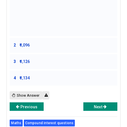
2
₹1,096
3
₹1,126
4
₹1,134
Show Answer
Previous
Next
Maths
Compound interest questions