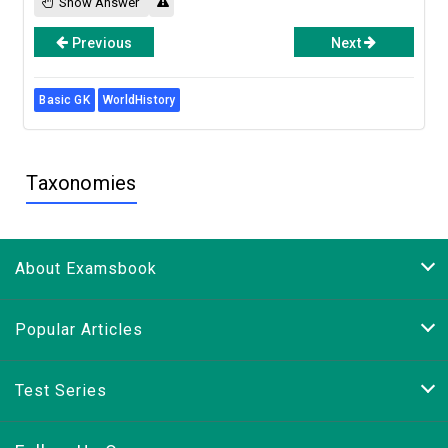
Show Answer
Previous
Next
Basic GK
WorldHistory
Taxonomies
About Examsbook
Popular Articles
Test Series