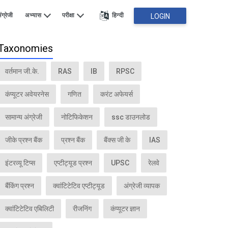
ंग्रेजी
अभ्यास
परीक्षा
हिन्दी
LOGIN
Taxonomies
वर्तमान जी.के.
RAS
IB
RPSC
कंप्यूटर अवेयरनेस
गणित
करंट अफेयर्स
सामान्य अंग्रेजी
नोटिफिकेशन
ssc डाउनलोड
जीके प्रश्न बैंक
प्रश्न बैंक
बैंक्स जी के
IAS
इंटरव्यू टिप्स
एप्टीट्यूड प्रश्न
UPSC
रेलवे
बैंकिंग प्रश्न
क्वांटिटेटिव एप्टीट्यूड
अंग्रेजी व्यापक
क्वांटिटेटिव एबिलिटी
रीजनिंग
कंप्यूटर ज्ञान