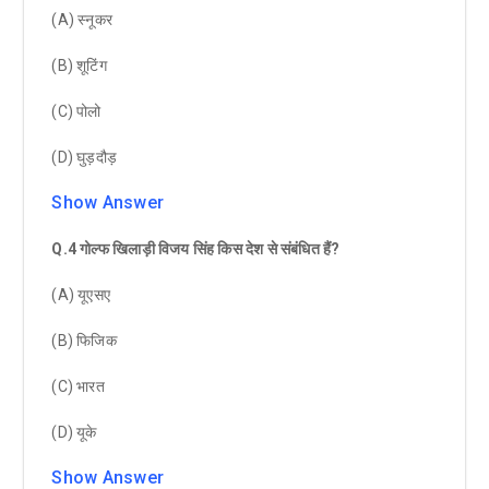
(A) स्नूकर
(B) शूटिंग
(C) पोलो
(D) घुड़दौड़
Show Answer
Q.4 गोल्फ खिलाड़ी विजय सिंह किस देश से संबंधित हैं?
(A) यूएसए
(B) फिजिक
(C) भारत
(D) यूके
Show Answer