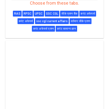
Choose from these tabs.
RAS
RPSC
UPSC
SSC CGL
जीके प्रश्न बैंक
करंट अफेयर्स
करंट अफेयर्स
ssc cgl current affairs
वर्तमान जीके प्रश्न
करंट अफेयर्स प्रश्न
करंट सामान्य ज्ञान