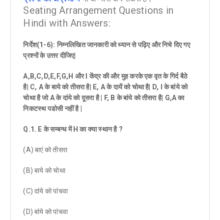
Seating Arrangement Questions in
Hindi with Answers:
निर्देश(
1-6
)
:
निम्नलिखित
जानकारी को ध्यान से पढ़िए और निचे दिए गए
प्रश्नों के उत्तर दीजिए
|
A,B,C,D,E,F,G,H
और
I
केंद्र की और मुह करके एक वृत के गिर्द बैठे
है
|
C,
A
के बाये को तीसरा है
|
E,
A
के दायें को चोथा है
|
D,
I
के बांये को
चोथा है जो
A
के दांये को दूसरा है
|
F,
B
के बांये को तीसरा है
|
G,A
का
निकटस्थ पडोसी नहीं है
|
Q.1
.
E
के सम्बन्ध में
H
का क्या स्थान है
?
(A) बाएं को तीसरा
(B) बाये को चोथा
(C) दांये को पांचवा
(D) बांये को पांचवा