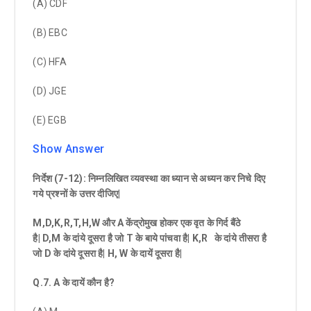
(A) CDF
(B) EBC
(C) HFA
(D) JGE
(E) EGB
Show Answer
निर्देश (
7-12
)
:
निम्नलिखित व्यवस्था का ध्यान से अध्यन कर निचे दिए
गये प्रश्नों के उत्तर दीजिए
|
M,D,K,R,T,H,W
और
A
केंद्रोमुख होकर एक वृत के गिर्द बैंठे
है
|
D,M
के दांये दूसरा है जो
T
के बाये पांचवा है
|
K,R
के दांये तीसरा है
जो
D
के
दांये दूसरा है
|
H,
W
के दायें दूसरा है
|
Q.7
.
A
के दायें कौन है
?