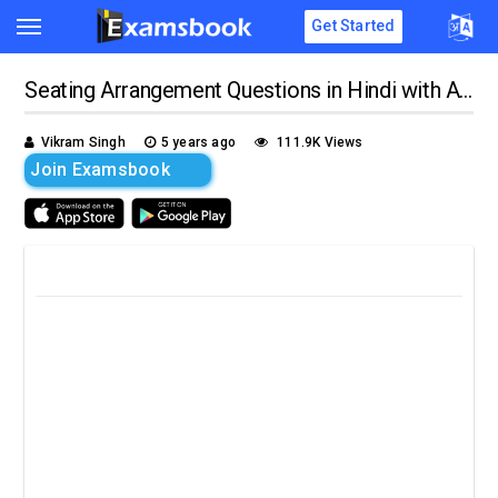
Get Started
Seating Arrangement Questions in Hindi with Answers for RRB PO and Bank Exams
Vikram Singh
5 years ago
111.9K Views
Join Examsbook