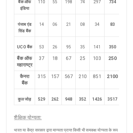
बैंक ऑफ
110
55
198
74
297
734
इंडिया
0
पंजाब एंड
14
06
21
08
34
83
सिंड बैंक
7
UCO
बैंक
53
26
95
35
141
350
बैंक ऑफ
37
18
67
25
103
250
0
महाराष्ट्र
कैनरा
315
157
567
210
851
2100
21
बैंक
36
कुल जोड़
529
262
948
352
1426
3517
शैक्षिक योग्यता:
भारत या केंद्र सरकार द्वारा मान्यता प्राप्त किसी भी समकक्ष योग्यता के रूप