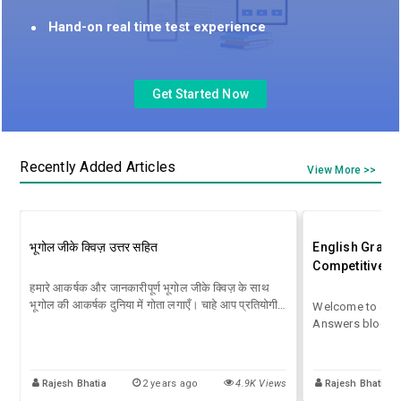
Hand-on real time test experience
Get Started Now
Recently Added Articles
View More >>
भूगोल जीके क्विज़ उत्तर सहित
English Gramm
Competitive E
हमारे आकर्षक और जानकारीपूर्ण भूगोल जीके क्विज़ के साथ
भूगोल की आकर्षक दुनिया में गोता लगाएँ। चाहे आप प्रतियोगी
Welcome to our 
परीक्षाओं की तैयारी कर रहे छात्र हों, भूगोल के प्रति उत्साही हों,
Answers blog, wh
या बस अपने ज्ञान का परीक्षण करना चाहते हों,
of quizzes and a
competitive exa
for SSC, UPSC, o
Rajesh Bhatia
2 years ago
4.9K Views
Rajesh Bhatia